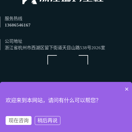
服务热线
13606546167
公司地址
浙江省杭州市西湖区留下街道天目山路538号2026室
×
微信扫一扫
欢迎来到本网站，请问有什么可以帮您？
版权所有
现在咨询
稍后再说
浙ICP备：2023019691号-1
一键拨号